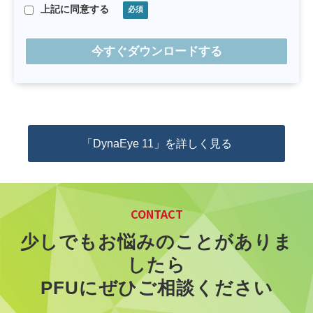
回答等ができない場合がございますので、あらかじめご
上記に同意する
了承ください。
本フォームでご提供いただいた個人情報の管理者は以下
のとおりです。
お客様ご自身の個人情報の開示・訂正・削除等を希望さ
れる場合は、以下のお問合せ先までご連絡ください。
個人情報の取扱いお問い合わせ窓口責任者
「DynaEye 11」を詳しく見る
webmaster.pfu@ml.ricoh.com
CONTACT
少しでもお悩みのことがありま
したら
PFUにぜひご相談ください