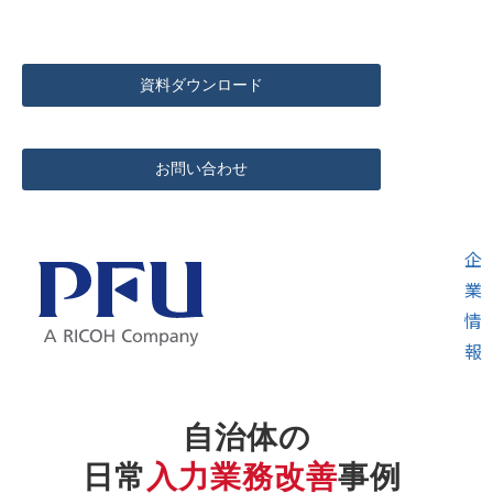
資料ダウンロード
お問い合わせ
企
業
情
報
自治体の
日常
入力業務改善
事例 