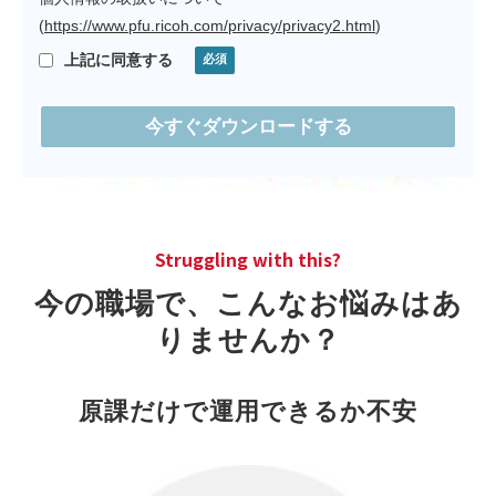
お客様による当社への個人情報の提供自体は任意です
(
https://www.pfu.ricoh.com/privacy/privacy2.html
)
が、個人情報をご提供いただけない場合、お問合せへの
回答等ができない場合がございますので、あらかじめご
上記に同意する
了承ください。
本フォームでご提供いただいた個人情報の管理者は以下
のとおりです。
お客様ご自身の個人情報の開示・訂正・削除等を希望さ
れる場合は、以下のお問合せ先までご連絡ください。
個人情報の取扱いお問い合わせ窓口責任者
Struggling with this?
webmaster.pfu@ml.ricoh.com
今の職場で、こんなお悩みはあ
りませんか？
原課だけで運用できるか不安